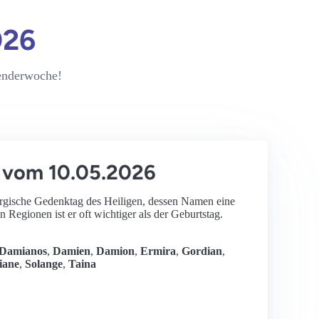
026
lenderwoche!
 vom 10.05.2026
iturgische Gedenktag des Heiligen, dessen Namen eine
en Regionen ist er oft wichtiger als der Geburtstag.
Damianos
,
Damien
,
Damion
,
Ermira
,
Gordian
,
liane
,
Solange
,
Taina