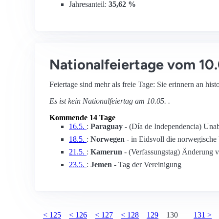
Jahresanteil:
35,62 %
Nationalfeiertage vom 10.
Feiertage sind mehr als freie Tage: Sie erinnern an hist
Es ist kein Nationalfeiertag am 10.05. .
Kommende 14 Tage
16.5.
:
Paraguay
- (Día de Independencia) Una
18.5.
:
Norwegen
- in Eidsvoll die norwegische
21.5.
:
Kamerun
- (Verfassungstag) Änderung v
23.5.
:
Jemen
- Tag der Vereinigung
< 125
< 126
< 127
< 128
129
130
131 >