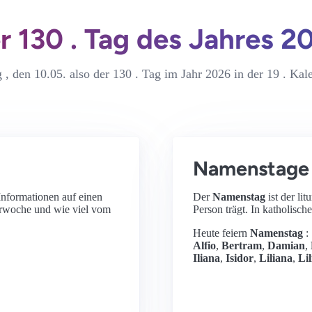
r 130 . Tag des Jahres 2
 , den 10.05. also der 130 . Tag im Jahr 2026 in der 19 . Ka
Namenstage
 Informationen auf einen
Der
Namenstag
ist der l
erwoche und wie viel vom
Person trägt. In katholisch
Heute feiern
Namenstag
:
Alfio
,
Bertram
,
Damian
,
Iliana
,
Isidor
,
Liliana
,
Li