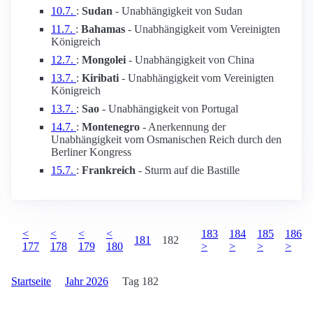
10.7.
:
Sudan
- Unabhängigkeit von Sudan
11.7.
:
Bahamas
- Unabhängigkeit vom Vereinigten
Königreich
12.7.
:
Mongolei
- Unabhängigkeit von China
13.7.
:
Kiribati
- Unabhängigkeit vom Vereinigten
Königreich
13.7.
:
Sao
- Unabhängigkeit von Portugal
14.7.
:
Montenegro
- Anerkennung der
Unabhängigkeit vom Osmanischen Reich durch den
Berliner Kongress
15.7.
:
Frankreich
- Sturm auf die Bastille
<
<
<
<
183
184
185
186
181
182
177
178
179
180
>
>
>
>
Startseite
Jahr 2026
Tag 182