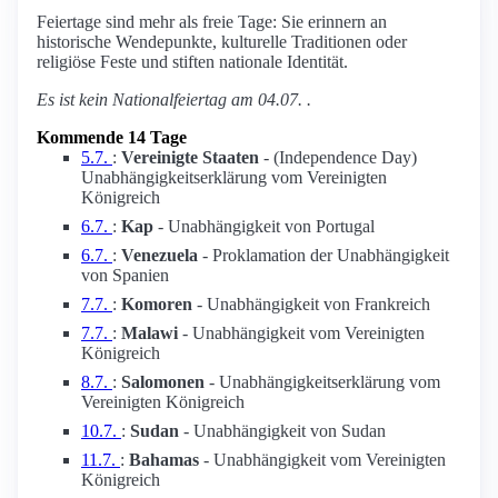
Feiertage sind mehr als freie Tage: Sie erinnern an
historische Wendepunkte, kulturelle Traditionen oder
religiöse Feste und stiften nationale Identität.
Es ist kein Nationalfeiertag am 04.07. .
Kommende 14 Tage
5.7.
:
Vereinigte Staaten
- (Independence Day)
Unabhängigkeitserklärung vom Vereinigten
Königreich
6.7.
:
Kap
- Unabhängigkeit von Portugal
6.7.
:
Venezuela
- Proklamation der Unabhängigkeit
von Spanien
7.7.
:
Komoren
- Unabhängigkeit von Frankreich
7.7.
:
Malawi
- Unabhängigkeit vom Vereinigten
Königreich
8.7.
:
Salomonen
- Unabhängigkeitserklärung vom
Vereinigten Königreich
10.7.
:
Sudan
- Unabhängigkeit von Sudan
11.7.
:
Bahamas
- Unabhängigkeit vom Vereinigten
Königreich