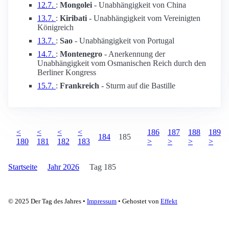
12.7.
:
Mongolei
- Unabhängigkeit von China
13.7.
:
Kiribati
- Unabhängigkeit vom Vereinigten
Königreich
13.7.
:
Sao
- Unabhängigkeit von Portugal
14.7.
:
Montenegro
- Anerkennung der
Unabhängigkeit vom Osmanischen Reich durch den
Berliner Kongress
15.7.
:
Frankreich
- Sturm auf die Bastille
<
<
<
<
186
187
188
189
184
185
180
181
182
183
>
>
>
>
Startseite
Jahr 2026
Tag 185
© 2025 Der Tag des Jahres •
Impressum
• Gehostet von
Effekt