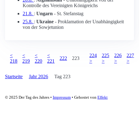
Kontrolle des Vereinigten Königreichs
21.8.
:
Ungarn
- St. Stefanstag
25.8.
:
Ukraine
- Proklamation der Unabhängigkeit
von der Sowjetunion
<
<
<
<
224
225
226
227
222
223
218
219
220
221
>
>
>
>
Startseite
Jahr 2026
Tag 223
© 2025 Der Tag des Jahres •
Impressum
• Gehostet von
Effekt