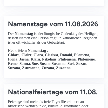
Namenstage vom 11.08.2026
Der
Namenstag
ist der liturgische Gedenktag des Heiligen,
dessen Namen eine Person trägt. In katholischen Regionen
ist er oft wichtiger als der Geburtstag.
Heute feiern
Namenstag
:
Chiara
,
Claire
,
Clara
,
Clarissa
,
Donald
,
Filomena
,
Fiona
,
Jasna
,
Klara
,
Nikolaus
,
Philomena
,
Philomene
,
Remo
,
Sanna
,
Sue
,
Susan
,
Susanna
,
Susi
,
Suzan
,
Suzana
,
Zsuzsanna
,
Zuzana
,
Zuzanna
Nationalfeiertage vom 11.08.
Feiertage sind mehr als freie Tage: Sie erinnern an
historische Wendepunkte, kulturelle Traditionen oder