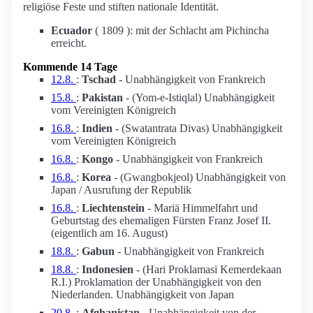
religiöse Feste und stiften nationale Identität.
Ecuador
( 1809 ): mit der Schlacht am Pichincha
erreicht.
Kommende 14 Tage
12.8.
:
Tschad
- Unabhängigkeit von Frankreich
15.8.
:
Pakistan
- (Yom-e-Istiqlal) Unabhängigkeit
vom Vereinigten Königreich
16.8.
:
Indien
- (Swatantrata Divas) Unabhängigkeit
vom Vereinigten Königreich
16.8.
:
Kongo
- Unabhängigkeit von Frankreich
16.8.
:
Korea
- (Gwangbokjeol) Unabhängigkeit von
Japan / Ausrufung der Republik
16.8.
:
Liechtenstein
- Mariä Himmelfahrt und
Geburtstag des ehemaligen Fürsten Franz Josef II.
(eigentlich am 16. August)
18.8.
:
Gabun
- Unabhängigkeit von Frankreich
18.8.
:
Indonesien
- (Hari Proklamasi Kemerdekaan
R.I.) Proklamation der Unabhängigkeit von den
Niederlanden. Unabhängigkeit von Japan
20.8.
:
Afghanistan
- Unabhängigkeit von der