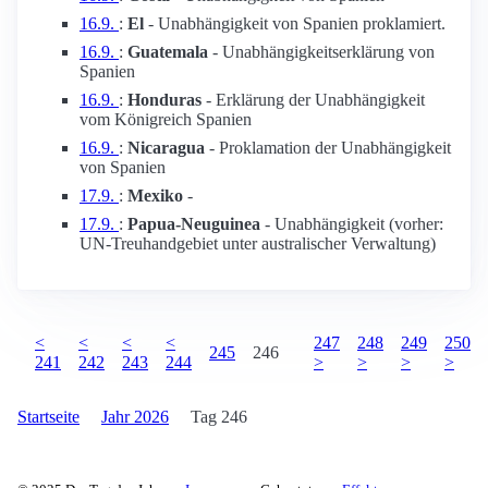
16.9.
:
El
- Unabhängigkeit von Spanien proklamiert.
16.9.
:
Guatemala
- Unabhängigkeitserklärung von
Spanien
16.9.
:
Honduras
- Erklärung der Unabhängigkeit
vom Königreich Spanien
16.9.
:
Nicaragua
- Proklamation der Unabhängigkeit
von Spanien
17.9.
:
Mexiko
-
17.9.
:
Papua-Neuguinea
- Unabhängigkeit (vorher:
UN-Treuhandgebiet unter australischer Verwaltung)
<
<
<
<
247
248
249
250
245
246
241
242
243
244
>
>
>
>
Startseite
Jahr 2026
Tag 246