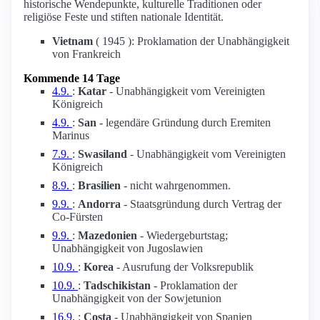
historische Wendepunkte, kulturelle Traditionen oder
religiöse Feste und stiften nationale Identität.
Vietnam
( 1945 ): Proklamation der Unabhängigkeit
von Frankreich
Kommende 14 Tage
4.9.
:
Katar
- Unabhängigkeit vom Vereinigten
Königreich
4.9.
:
San
- legendäre Gründung durch Eremiten
Marinus
7.9.
:
Swasiland
- Unabhängigkeit vom Vereinigten
Königreich
8.9.
:
Brasilien
- nicht wahrgenommen.
9.9.
:
Andorra
- Staatsgründung durch Vertrag der
Co-Fürsten
9.9.
:
Mazedonien
- Wiedergeburtstag;
Unabhängigkeit von Jugoslawien
10.9.
:
Korea
- Ausrufung der Volksrepublik
10.9.
:
Tadschikistan
- Proklamation der
Unabhängigkeit von der Sowjetunion
16.9.
:
Costa
- Unabhängigkeit von Spanien