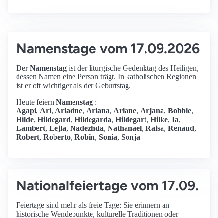
Namenstage vom 17.09.2026
Der
Namenstag
ist der liturgische Gedenktag des Heiligen,
dessen Namen eine Person trägt. In katholischen Regionen
ist er oft wichtiger als der Geburtstag.
Heute feiern
Namenstag
:
Agapi
,
Ari
,
Ariadne
,
Ariana
,
Ariane
,
Arjana
,
Bobbie
,
Hilde
,
Hildegard
,
Hildegarda
,
Hildegart
,
Hilke
,
Ia
,
Lambert
,
Lejla
,
Nadezhda
,
Nathanael
,
Raisa
,
Renaud
,
Robert
,
Roberto
,
Robin
,
Sonia
,
Sonja
Nationalfeiertage vom 17.09.
Feiertage sind mehr als freie Tage: Sie erinnern an
historische Wendepunkte, kulturelle Traditionen oder