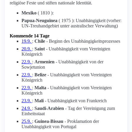
religiöse Feste und stiften nationale Identität.
Mexiko
( 1810 ):
Papua-Neuguinea
( 1975 ): Unabhängigkeit (vorher:
UN-Treuhandgebiet unter australischer Verwaltung)
Kommende 14 Tage
19.9.
:
Chile
- Beginn des Unabhängigkeitsprozesses
20.9.
:
Saint
- Unabhängigkeit vom Vereinigten
Königreich
22.9.
:
Armenien
- Unabhängigkeit von der
Sowjetunion
22.9.
:
Belize
- Unabhängigkeit vom Vereinigten
Königreich
22.9.
:
Malta
- Unabhängigkeit vom Vereinigten
Königreich
23.9.
:
Mali
- Unabhängigkeit von Frankreich
24.9.
:
Saudi-Arabien
- Tag der Vereinigung zum
Einheitsstaat
25.9.
:
Guinea-Bissau
- Proklamation der
Unabhängigkeit von Portugal