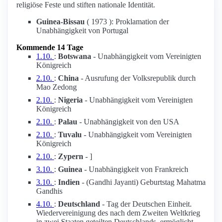
religiöse Feste und stiften nationale Identität.
Guinea-Bissau
( 1973 ): Proklamation der
Unabhängigkeit von Portugal
Kommende 14 Tage
1.10.
:
Botswana
- Unabhängigkeit vom Vereinigten
Königreich
2.10.
:
China
- Ausrufung der Volksrepublik durch
Mao Zedong
2.10.
:
Nigeria
- Unabhängigkeit vom Vereinigten
Königreich
2.10.
:
Palau
- Unabhängigkeit von den USA
2.10.
:
Tuvalu
- Unabhängigkeit vom Vereinigten
Königreich
2.10.
:
Zypern
- ]
3.10.
:
Guinea
- Unabhängigkeit von Frankreich
3.10.
:
Indien
- (Gandhi Jayanti) Geburtstag Mahatma
Gandhis
4.10.
:
Deutschland
- Tag der Deutschen Einheit.
Wiedervereinigung des nach dem Zweiten Weltkrieg
in zwei Staaten geteilten Deutschlands, ermöglicht