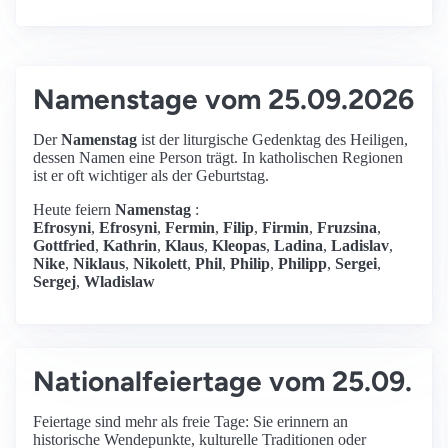
Namenstage vom 25.09.2026
Der
Namenstag
ist der liturgische Gedenktag des Heiligen,
dessen Namen eine Person trägt. In katholischen Regionen
ist er oft wichtiger als der Geburtstag.
Heute feiern
Namenstag
:
Efrosyni
,
Efrosyni
,
Fermin
,
Filip
,
Firmin
,
Fruzsina
,
Gottfried
,
Kathrin
,
Klaus
,
Kleopas
,
Ladina
,
Ladislav
,
Nike
,
Niklaus
,
Nikolett
,
Phil
,
Philip
,
Philipp
,
Sergei
,
Sergej
,
Wladislaw
Nationalfeiertage vom 25.09.
Feiertage sind mehr als freie Tage: Sie erinnern an
historische Wendepunkte, kulturelle Traditionen oder