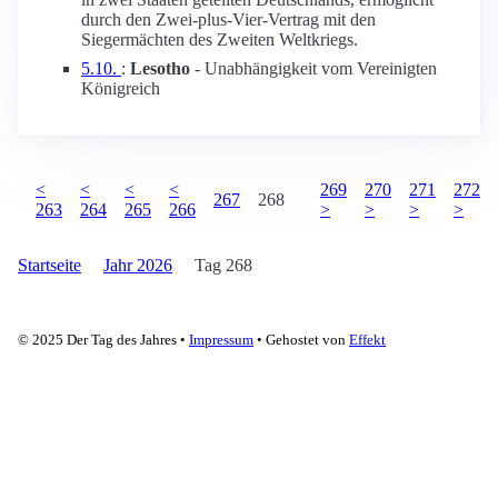
durch den Zwei-plus-Vier-Vertrag mit den
Siegermächten des Zweiten Weltkriegs.
5.10.
:
Lesotho
- Unabhängigkeit vom Vereinigten
Königreich
<
<
<
<
269
270
271
272
267
268
263
264
265
266
>
>
>
>
Startseite
Jahr 2026
Tag 268
© 2025 Der Tag des Jahres •
Impressum
• Gehostet von
Effekt