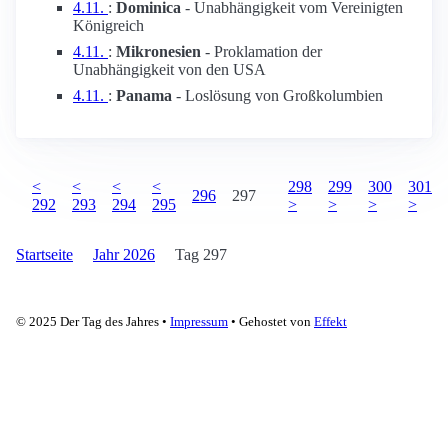
4.11.
:
Dominica
- Unabhängigkeit vom Vereinigten
Königreich
4.11.
:
Mikronesien
- Proklamation der
Unabhängigkeit von den USA
4.11.
:
Panama
- Loslösung von Großkolumbien
<
<
<
<
298
299
300
301
296
297
292
293
294
295
>
>
>
>
Startseite
Jahr 2026
Tag 297
© 2025 Der Tag des Jahres •
Impressum
• Gehostet von
Effekt