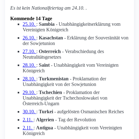
Es ist kein Nationalfeiertag am 24.10. .
Kommende 14 Tage
25.10.
:
Sambia
- Unabhängigkeitserklärung vom
Vereinigten Königreich
26.10.
:
Kasachstan
- Erklärung der Souveränität von
der Sowjetunion
27.10.
:
Osterreich
- Verabschiedung des
Neutralitätsgesetzes
28.10.
:
Saint
- Unabhängigkeit vom Vereinigten
Königreich
28.10.
:
Turkmenistan
- Proklamation der
Unabhängigkeit von der Sowjetunion
29.10.
:
Tschechien
- Proklamation der
Unabhängigkeit der Tschechoslowakei von
Österreich-Ungarn
30.10.
:
Turkei
- aufgelösten Osmanischen Reiches
2.11.
:
Algerien
- Tag der Revolution
2.11.
:
Antigua
- Unabhängigkeit vom Vereinigten
Königreich