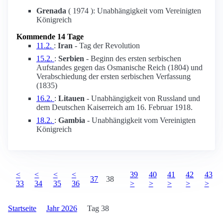
Grenada
( 1974 ): Unabhängigkeit vom Vereinigten
Königreich
Kommende 14 Tage
11.2.
:
Iran
- Tag der Revolution
15.2.
:
Serbien
- Beginn des ersten serbischen
Aufstandes gegen das Osmanische Reich (1804) und
Verabschiedung der ersten serbischen Verfassung
(1835)
16.2.
:
Litauen
- Unabhängigkeit von Russland und
dem Deutschen Kaiserreich am 16. Februar 1918.
18.2.
:
Gambia
- Unabhängigkeit vom Vereinigten
Königreich
<
<
<
<
39
40
41
42
43
37
38
33
34
35
36
>
>
>
>
>
Startseite
Jahr 2026
Tag 38