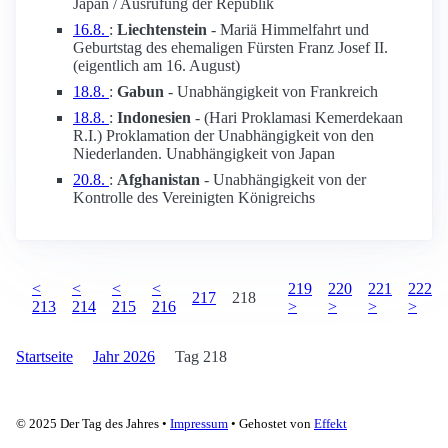
Japan / Ausrufung der Republik
16.8.
:
Liechtenstein
- Mariä Himmelfahrt und
Geburtstag des ehemaligen Fürsten Franz Josef II.
(eigentlich am 16. August)
18.8.
:
Gabun
- Unabhängigkeit von Frankreich
18.8.
:
Indonesien
- (Hari Proklamasi Kemerdekaan
R.I.) Proklamation der Unabhängigkeit von den
Niederlanden. Unabhängigkeit von Japan
20.8.
:
Afghanistan
- Unabhängigkeit von der
Kontrolle des Vereinigten Königreichs
<
<
<
<
219
220
221
222
217
218
213
214
215
216
>
>
>
>
Startseite
Jahr 2026
Tag 218
© 2025 Der Tag des Jahres •
Impressum
• Gehostet von
Effekt