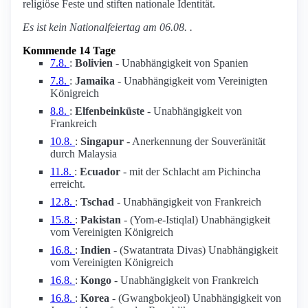
religiöse Feste und stiften nationale Identität.
Es ist kein Nationalfeiertag am 06.08. .
Kommende 14 Tage
7.8.
:
Bolivien
- Unabhängigkeit von Spanien
7.8.
:
Jamaika
- Unabhängigkeit vom Vereinigten
Königreich
8.8.
:
Elfenbeinküste
- Unabhängigkeit von
Frankreich
10.8.
:
Singapur
- Anerkennung der Souveränität
durch Malaysia
11.8.
:
Ecuador
- mit der Schlacht am Pichincha
erreicht.
12.8.
:
Tschad
- Unabhängigkeit von Frankreich
15.8.
:
Pakistan
- (Yom-e-Istiqlal) Unabhängigkeit
vom Vereinigten Königreich
16.8.
:
Indien
- (Swatantrata Divas) Unabhängigkeit
vom Vereinigten Königreich
16.8.
:
Kongo
- Unabhängigkeit von Frankreich
16.8.
:
Korea
- (Gwangbokjeol) Unabhängigkeit von