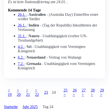
Es ist kein Nationalfeiertag am 24.01. .
Kommende 14 Tage
26.1.
:
Australien
- (Australia Day) Eintreffen erster
weißer Siedler
26.1.
:
Indien
- (Tag der Republik) Inkrafttreten der
Verfassung
31.1.
:
Nauru
- Unabhängigkeit (vorher UN-
Treuhandgebiet)
4.2.
:
Sri
- Unabhängigkeit vom Vereinigten
Königreich
6.2.
:
Neuseeland
- Vertrag von Waitangi
7.2.
:
Grenada
- Unabhängigkeit vom Vereinigten
Königreich
<
<
<
<
25
26
27
28
29
23
24
19
20
21
22
>
>
>
>
>
Startseite
Jahr 2025
Tag 24