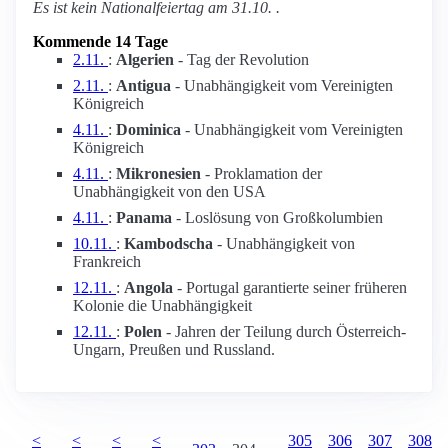
Es ist kein Nationalfeiertag am 31.10. .
Kommende 14 Tage
2.11.
:
Algerien
- Tag der Revolution
2.11.
:
Antigua
- Unabhängigkeit vom Vereinigten
Königreich
4.11.
:
Dominica
- Unabhängigkeit vom Vereinigten
Königreich
4.11.
:
Mikronesien
- Proklamation der
Unabhängigkeit von den USA
4.11.
:
Panama
- Loslösung von Großkolumbien
10.11.
:
Kambodscha
- Unabhängigkeit von
Frankreich
12.11.
:
Angola
- Portugal garantierte seiner früheren
Kolonie die Unabhängigkeit
12.11.
:
Polen
- Jahren der Teilung durch Österreich-
Ungarn, Preußen und Russland.
<
<
<
<
305
306
307
308