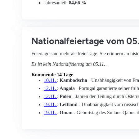
Jahresanteil:
84,66 %
Nationalfeiertage vom 05.
Feiertage sind mehr als freie Tage: Sie erinnern an hist
Es ist kein Nationalfeiertag am 05.11. .
Kommende 14 Tage
10.11.
:
Kambodscha
- Unabhängigkeit von Fra
12.11.
:
Angola
- Portugal garantierte seiner f
12.11.
:
Polen
- Jahren der Teilung durch Öster
19.11.
:
Lettland
- Unabhängigkeit vom russisc
19.11.
:
Oman
- Geburtstag des Sultans Qabus i