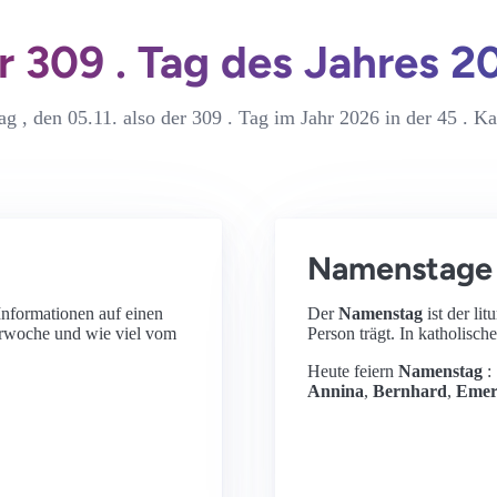
r 309 . Tag des Jahres 2
g , den 05.11. also der 309 . Tag im Jahr 2026 in der 45 . 
Namenstage 
 Informationen auf einen
Der
Namenstag
ist der l
erwoche und wie viel vom
Person trägt. In katholisch
Heute feiern
Namenstag
:
Annina
,
Bernhard
,
Emer