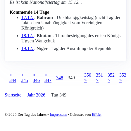
Es ist kein Nationalfeiertag am 15.12. .
Kommende 14 Tage
17.12.
:
Bahrain
- Unabhängigkeitstag (nicht Tag der
faktischen Unabhängigkeit vom Vereinigten
Königreich)
18.12.
:
Bhutan
- Thronbesteigung des ersten Königs
Ugyen Wangchuk
19.12.
:
Niger
- Tag der Ausrufung der Republik
<
<
<
<
350
351
352
353
348
349
344
345
346
347
>
>
>
>
Startseite
Jahr 2026
Tag 349
© 2025 Der Tag des Jahres •
Impressum
• Gehostet von
Effekt