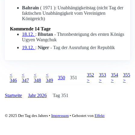
Bahrain
( 1971 ): Unabhängigkeitstag (nicht Tag der
faktischen Unabhängigkeit vom Vereinigten
Königreich)
Kommende 14 Tage
18.12.
:
Bhutan
- Thronbesteigung des ersten Königs
Ugyen Wangchuk
19.12.
:
Niger
- Tag der Ausrufung der Republik
<
<
<
<
352
353
354
355
350
351
346
347
348
349
>
>
>
>
Startseite
Jahr 2026
Tag 351
© 2025 Der Tag des Jahres •
Impressum
• Gehostet von
Effekt